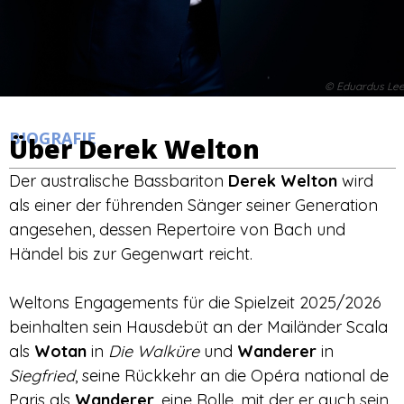
© Eduardus Le
BIOGRAFIE
Über Derek Welton
Der australische Bassbariton
Derek Welton
wird
als einer der führenden Sänger seiner Generation
angesehen, dessen Repertoire von Bach und
Händel bis zur Gegenwart reicht.
Weltons Engagements für die Spielzeit 2025/2026
beinhalten sein Hausdebüt an der Mailänder Scala
als
Wotan
in
Die Walküre
und
Wanderer
in
Siegfried
, seine Rückkehr an die Opéra national de
Paris als
Wanderer
, eine Rolle, mit der er auch sein