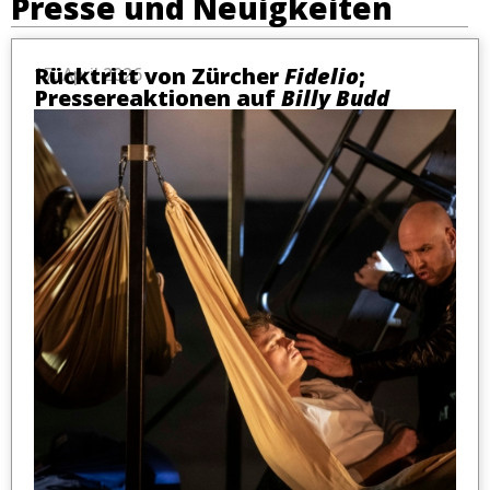
Presse und Neuigkeiten
Rücktritt von Zürcher
Fidelio
;
17. April 2026
Pressereaktionen auf
Billy Budd