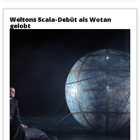
Weltons Scala-Debüt als Wotan
27. März 2026
gelobt