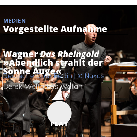
MEDIEN
Vorgestellte Aufnahme
Wagner
Das Rheingold
»Abendlich strahlt der
Sonne Auge«
Deutsche Oper Berlin | © Naxos
Derek Welton as Wotan
PLAY