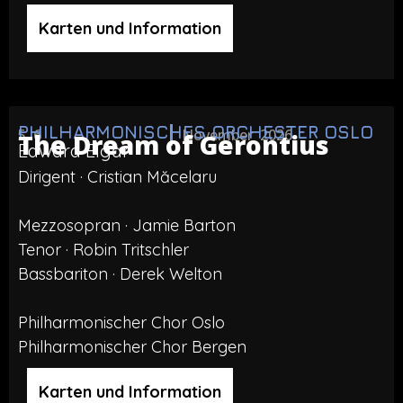
Karten und Information
PHILHARMONISCHES ORCHESTER OSLO
5 6
November 2026
The Dream of Gerontius
Edward Elgar
Dirigent · Cristian Măcelaru
Mezzosopran · Jamie Barton
Tenor · Robin Tritschler
Bassbariton · Derek Welton
Philharmonischer Chor Oslo
Philharmonischer Chor Bergen
Karten und Information