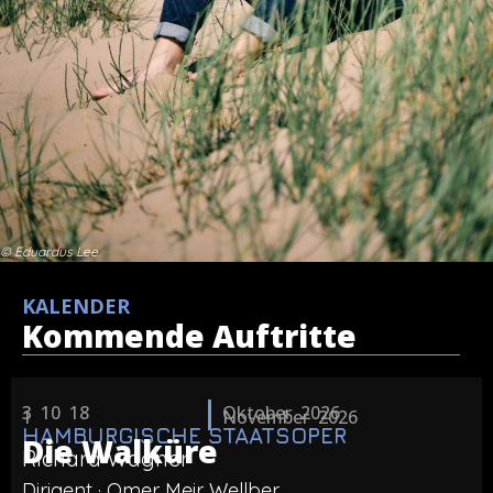
© Eduardus Lee
KALENDER
Kommende Auftritte
3 10 18
Oktober 2026
1
November 2026
HAMBURGISCHE STAATSOPER
Die Walküre
Richard Wagner
Dirigent · Omer Meir Wellber